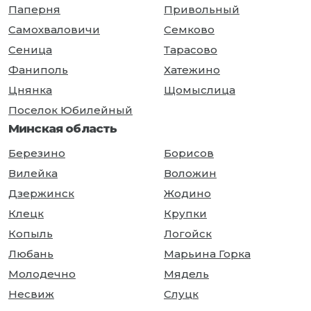
Паперня
Привольный
Самохваловичи
Семково
Сеница
Тарасово
Фаниполь
Хатежино
Цнянка
Щомыслица
Поселок Юбилейный
Минская область
Березино
Борисов
Вилейка
Воложин
Дзержинск
Жодино
Клецк
Крупки
Копыль
Логойск
Любань
Марьина Горка
Молодечно
Мядель
Несвиж
Слуцк