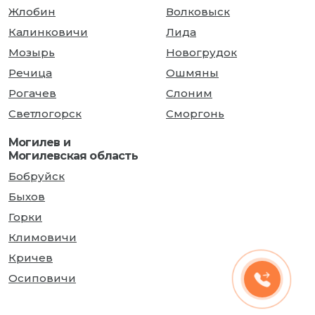
Жлобин
Волковыск
Калинковичи
Лида
Мозырь
Новогрудок
Речица
Ошмяны
Рогачев
Слоним
Светлогорск
Сморгонь
Могилев и
Могилевская область
Бобруйск
Быхов
Горки
Климовичи
Кричев
Осиповичи