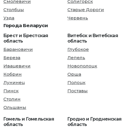
Смолевичи
Солигорск
Столбцы
Старые Дороги
Узда
Червень
Города Беларуси
Брест и Брестская
Витебск и Витебская
область
область
Барановичи
Глубокое
Береза
Лепель
Ивацевичи
Новополоцк
Кобрин
Орша
Лунинец
Полоцк
Пинск
Поставы
Столин
Ольшаны
Гомель и Гомельская
Гродно и Гродненская
область
область