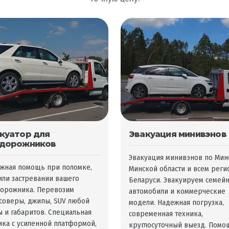
куатор для
Эвакуация минивэнов
дорожников
Эвакуация минивэнов по Мин
жная помощь при поломке,
Минской области и всем реги
или застревании вашего
Беларуси. Эвакуируем семей
орожника. Перевозим
автомобили и коммерческие
соверы, джипы, SUV любой
модели. Надежная погрузка,
ы и габаритов. Специальная
современная техника,
ика с усиленной платформой,
круглосуточный выезд. Помо