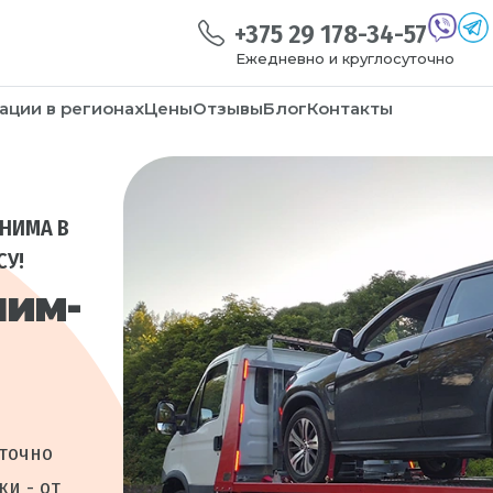
+375 29 178-34-57
Ежедневно и круглосуточно
ации в регионах
Цены
Отзывы
Блог
Контакты
ОНИМА В
СУ!
ним-
уточно
и - от