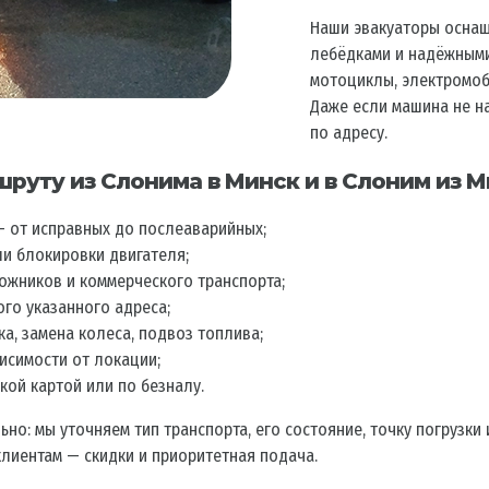
Наши эвакуаторы осна
лебёдками и надёжными
мотоциклы, электромоб
Даже если машина не на
по адресу.
шруту из Слонима в Минск и в Слоним из М
 от исправных до послеаварийных;
ли блокировки двигателя;
ожников и коммерческого транспорта;
ого указанного адреса;
ка, замена колеса, подвоз топлива;
висимости от локации;
кой картой или по безналу.
: мы уточняем тип транспорта, его состояние, точку погрузки 
клиентам — скидки и приоритетная подача.