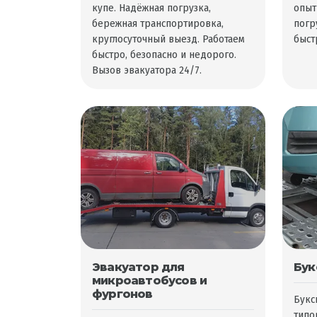
купе. Надёжная погрузка,
опыт
бережная транспортировка,
погр
круглосуточный выезд. Работаем
быст
быстро, безопасно и недорого.
Вызов эвакуатора 24/7.
Эвакуатор для
Бук
микроавтобусов и
фургонов
Букс
типо