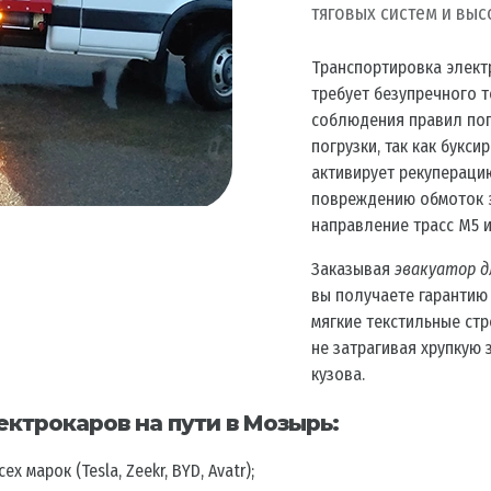
тяговых систем и вы
Транспортировка элект
требует безупречного т
соблюдения правил пог
погрузки, так как букс
активирует рекуперацию
повреждению обмоток 
направление трасс М5 и
Заказывая
эвакуатор д
вы получаете гарантию
мягкие текстильные ст
не затрагивая хрупкую
кузова.
ктрокаров на пути в Мозырь:
 марок (Tesla, Zeekr, BYD, Avatr);