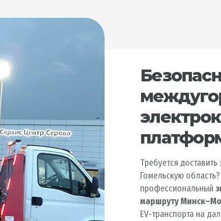
Безопас
междуго
электрок
платфор
Требуется доставить
Гомельскую область?
профессиональный
э
маршруту Минск–М
EV-транспорта на дал