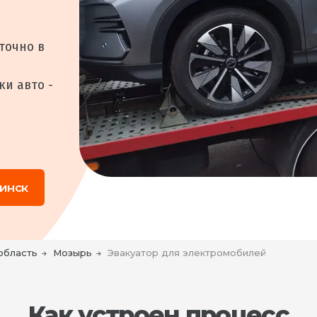
точно в
и авто -
инск
область
Мозырь
Эвакуатор для электромобилей
Как устроен процесс